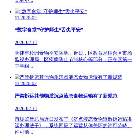
觉的不...
11
2026-02
“数字食堂”守护师生“舌尖平安”
2026-02-11
为建牢校园食物平安防地，近日，区教育局结合区市场
监视办理局、区疾病防止节制核心等部分，正在区第一
中学组...
11
2026-02
严禁拆运其他物质沉点液态食物运输有了新规范
2026-02-11
市场监管总局近日发布了《沉点液态食物道散拆运输准
运办理法子》，系统回应了运营从体关怀的许可范畴、
许可前...