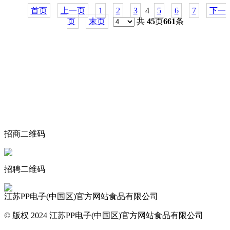
首页
上一页
1
2
3
4
5
6
7
下一
页
末页
共
45
页
661
条
关于我们
食品安全动态
食品安全知识
联系我们
招商二维码
招聘二维码
江苏PP电子(中国区)官方网站食品有限公司
© 版权 2024 江苏PP电子(中国区)官方网站食品有限公司