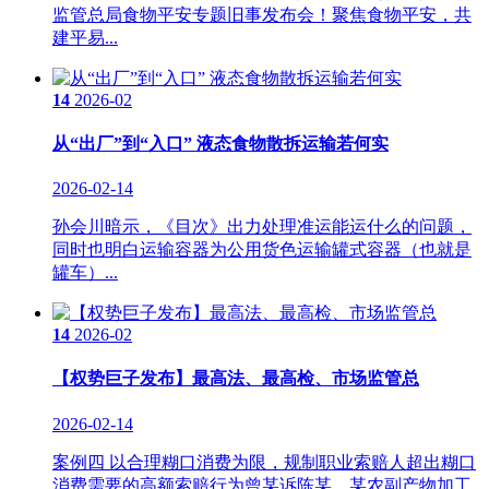
监管总局食物平安专题旧事发布会！聚焦食物平安，共
建平易...
14
2026-02
从“出厂”到“入口” 液态食物散拆运输若何实
2026-02-14
孙会川暗示，《目次》出力处理准运能运什么的问题，
同时也明白运输容器为公用货色运输罐式容器（也就是
罐车）...
14
2026-02
【权势巨子发布】最高法、最高检、市场监管总
2026-02-14
案例四 以合理糊口消费为限，规制职业索赔人超出糊口
消费需要的高额索赔行为曾某诉陈某、某农副产物加工