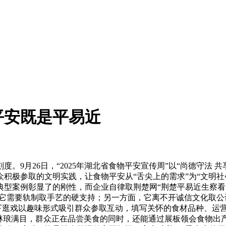
平安既是平易近
月26日，“2025年湖北省食物平安宣传周”以“尚德守法 
积极参取的文明实践，让食物平安从“舌尖上的需求”为“文明社
型案例彰显了的刚性，而企业自律取荆楚网“荆楚平易近生察看
，它需要轨制取手艺的硬支持；另一方面，它离不开诚信文化取
线下逛戏以趣味形式吸引群众参取互动，填写关怀的食材品种、运
琳琅满目，群众正在品尝美食的同时，还能通过展板领会食物出产