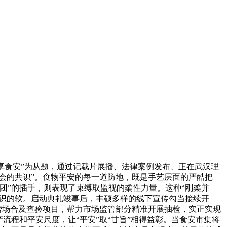
共享食安”为从题，通过记载片展播、法律案例发布、正在武汉理
会的共识”。食物平安的每一道防地，既是手艺层面的严酷把
团”的插手，则表现了束缚取监视的柔性力量。这种“刚柔并
公识的软。启动典礼竣事后，丰硕多样的线下宣传勾当接续开
营场合及查验项目，帮力市场监管部分精准开展抽检，实正实现
流程和平安尺度，让“平安”取“甘旨”相得益彰。当食安市集将