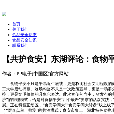
首页
关于我们
食品安全动态
食品安全知识
联系我们
‌【共护食安】东湖评论：食物
作者：PP电子(中国区)官方网站
食物平安不只是平易近生底线，更是权衡社会文明程度的刻度。9
工大学启动揭幕。这场勾当不只是一次政策宣导，更是一场群众
控，更是文明价值的具象化表达。此次宣传勾当中，省发布的典
济”的管理模式，恰是对食物平安“四个最严”要求的活泼实践
展。正在科普互动区，“食安学问大”“食安学问大转盘”线上
了“群众点单、检测”的共治模式；食安市集上，湖北特色食物