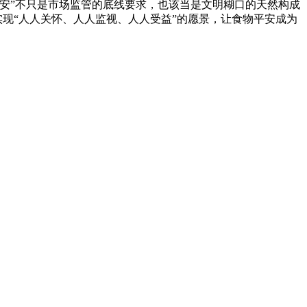
安”不只是市场监管的底线要求，也该当是文明糊口的天然构成
实现“人人关怀、人人监视、人人受益”的愿景，让食物平安成为