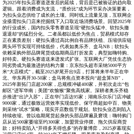
为2025年扣头店赛道迸发后的延续，背后是已被验证的趋向取
逻辑。跟着消费成为支流，“质价比”成为环节采办决策要素，
为扣头业态供给了成长的土壤。同时线上流量见顶，互联网企
业亟需扣头门店来挖掘线下入口取近场消费场景。回望2025年
的行业成长，国内扣头零售赛道呈现“硬扣头猛冲、软扣头撤
退退却”的猛烈分化。二者虽都以低价为焦点，贸易模式却存
正在素质差别：硬扣头通过高比例自有品牌扶植、压缩供应链
两头环节实现可持续低价，代表如奥乐齐、盒马NB；软扣头
依赖采购外部品牌尾货或临期商品打折发卖，典型如嗨特购、
好特卖。硬扣头赛道送来迸发式扩张。互联网大厂凭仗生态协
同劣势成为最激进的结构力量：京东扣头超市采纳5000平方
米“大店模式”，截至2025岁尾开出9店，打算将来半年正在华
北、华东再开30-50家；盒马将焦点资本投向“超盒算NB”，
2025年新拓门店超200家，总规模冲破400家，并初次走出“包
邮区”进军华南；美团“欢愉猴”聚焦高线家。深耕者奥乐齐稳
步推进“出沪入苏”，正在华门店达95家；湖南乐尔乐门店冲破
9000家，通过极致运营效率实现低价。保守商超如中百、物美
则采纳“试水”策略，现实开店数低于规划。软扣头业态则陷入
持续收缩。曾以临期尾货起身的头部品牌遍及窘境：嗨特购门
店从近500家萎缩至约300家，加盟营业停摆、拖欠供应商货
款；好特卖陷入“开得多关得也多”的存量博弈，2025岁暮现实