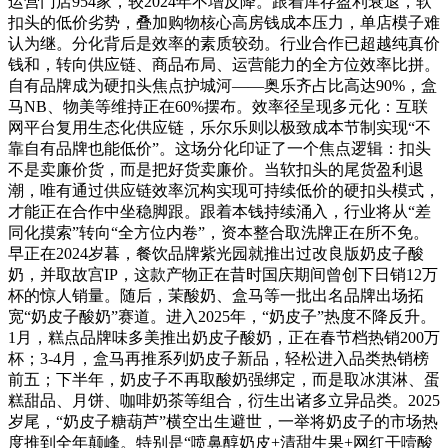
运营门店954家，较2024年不增反降。跟着库存盈利衰退，软
扣头的低价劣势，叠加购物核心高房钱成本压力，单店模子难
认为继。分化背后是效率的素质较劲。行业合作已超越纯真价
钱和，转向供应链、商品布局、运营能力的全方位效率比拼。
自有品牌成为硬扣头焦点护城河——奥乐齐占比高达90%，盒
马NB、物美等维持正在60%摆布。效率径呈现多元化：互联
网平台复用生态化供应链，乐尔乐则以极致成本节制实现“不
靠自有品牌也能低价”。这场分化印证了一个焦点逻辑：扣头
不是卖廉价货，而是把好货卖廉价。当软扣头的尾货盈利退
潮，唯有通过供应链效率沉构实现可持续低价的硬扣头模式，
才能正在合作中坐稳脚跟。跟着本钱持续涌入，行业将从“差
同化摸索”转向“全方位内卷”，资本整合取洗牌正在所不免。
早正在2024岁暮，餐饮品牌紫光园就推出过改良版奶皮子酸
奶，并取故宫IP，这款产物正在昔时国庆期间曾创下日销12万
杯的惊人销量。随后，茉酸奶、盒马等一批出名品牌出场拓
宽“奶皮子酸奶”赛道。进入2025年，“奶皮子”热度不降反升。
1月，糕点品牌味多美推出奶皮子酸奶，正在春节档热销200万
杯；3-4月，盒马再推系列奶皮子新品，轻松进入品类热销榜
前五；下半年，奶皮子不再取酸奶强绑定，而是取冰淇淋、蛋
糕甜品、月饼、咖啡奶茶等组合，衍生出诸多立异品类。2025
岁尾，“奶皮子糖葫芦”横空出生避世，一举将奶皮子的市场热
度推到全年颠峰。特别是“喷鼻醇奶皮+清甜生果+网红干噎酸