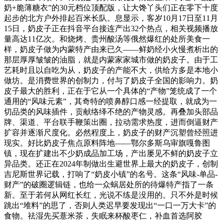
奶+脆薄糖衣”的30元档位顶配版，让大馋丫头们正在零下十度
起步的北方户外排起百米长队。息显示，客岁10月17日至11月
15日，奶皮子正在抖音平台接连产出32个热点，相关视频播放
量高达11亿次。和烧烤、贵州酸汤等俄然爆红的处所美食一
样，奶皮子做为内蒙特产由来已久——鲜奶经小火慢煮析出的
那层厚厚皱皱的油脂，就是内蒙家家城市做的奶皮子。由于工
艺耗时且以自吃为从，奶皮子的产能不大，供给方多是本地小
做坊。是消费世界的创制力，付与了奶皮子全国的影响力。奶
皮子最大的胜利，正在于它从一个具体的“产物”笼统成了一个
通用的“风味元素”，其奇特的喷鼻醇口感一经提取，就成为一
切品类的风味插件，贡献络绎不绝的产物灵感。再叠加头部品
牌、渠道、平台联手鞭策出圈，拉动需求热度，进而倒逼财产
扩容并逐渐尺度化。必然程度上，奶皮子的财产沉塑曾经照进
现实。好比奶皮子焦点原料阵地——鄂尔多斯乌审旗嘎鲁图
镇，现在扩建出不少奶成品加工场，产出屡见不鲜的奶皮子立
异品类。还正在2024年制做出生避世界上最大的奶皮子，创制
吉尼斯世界记载，打响了“奶皮小镇”的名号。这条“风味-单品-
财产”的破圈逻辑链，也给一众蜗居处所的待爆特产指了一条
新。至于若何从网红长红，光说不练是没用的。只不外是时候
跳出“堆料”的思了，否则人类迟早要发现出“一口一万大卡”的
食物。祛湿先买薏米茶，失眠来杯酸枣仁，补血首选阿胶