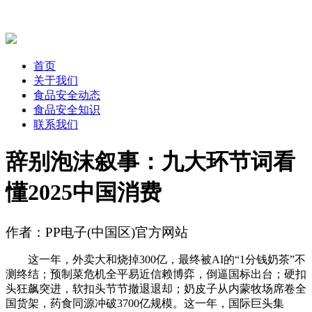
首页
关于我们
食品安全动态
食品安全知识
联系我们
辞别泡沫叙事：九大环节词看
懂2025中国消费
作者：PP电子(中国区)官方网站
这一年，外卖大和烧掉300亿，最终被AI的“1分钱奶茶”不
测终结；预制菜危机全平易近信赖博弈，倒逼国标出台；硬扣
头狂飙突进，软扣头节节撤退退却；奶皮子从内蒙牧场席卷全
国货架，药食同源冲破3700亿规模。这一年，国际巨头集