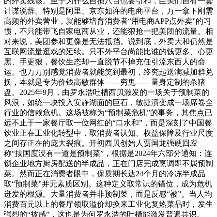
的外卖残骸。至于为什么自损八百也要引和，巨头们自有一套
计谋说辞。特别是阿里、京东如许的电商平台，万一拿下刚需
高频的外卖营业，就能够培育消费者“用电商APP点外卖”的习
惯，不只能带飞自家电商从业，还能狠抢一把美团的流量。相
对来说，美团参和更像是无法抵挡。说到底，外卖大和仍然是
互联网流量逛戏的延续。只不外平台尚能比谁的钱更多、心更
黑、手更狠，餐饮生态却一直脱节不掉充任引流东西人的命
运。也万万别感觉消费者就能笑到最初，终究起送满减加群兑
换，本就是专为价钱高敏群体——穷鬼——量身定制的杀猪
盘。2025年9月，由罗永浩吐槽西贝激发的一场关于预制菜的
风浪，如统一块投入安静湖面的巨石，敏捷演变成一场席卷全
行业的信赖危机。这场被称为“预制菜危机”的事务，其焦点已
远不止于一家餐厅取一位网红的“口水和”，而是深刻了中国餐
饮业正在工业化转型中，取消费者认知、权益保障及行业尺度
之间存正在的庞大裂痕。开初西贝创始人贾国龙强硬回应
称“按国度没有一道是预制菜”，根据是2024年六部分通知：连
锁企业地方厨房配送的半成品，正在门店完成烹调即不属预制
菜。然而正在消费者眼中，保质期长达24个月的冷冻半成品
取“预制菜”并无素质区别。这种定义取常识的错位，成为危机
迸发的根源。大量消费者并非预制菜，而是反感“被”。当人均
消费百元以上的餐厅领取溢价却换来工业化复热菜品时，发生
强烈的“被感”，这也是为何罗永浩的吐槽能激发普遍共识。