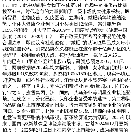
15。8%，此中功能性食物正在体沉办理市场中的品类占比提
拔至42%。时代趋向的力量影响了二级市场的大健康板块。医
药贸易、生物疫苗、免疫医治、立异药、减肥药等均连结涨
势，个体大健康企业创下14个买卖日12涨停、累计飙升逾
265%的和绩。其实早正在2019年，国度就曾印发《健康中国
步履（2019—2030年）》，正在政策层面号召全平易近健身、
合理炊事。即便没有社会催促，“减肥”的认识也早已成为每小
我的底层代码。消费品类永久都能正在这个超千亿奔万亿的大
赛道里，找到新的切入点。按照Wind统计，截至12月25日，
年内已有111家企业登岸港股市场，募资总额达2505。61亿
元，两项数据较2024年均大幅增加。德勤、安永此前预测2025
年港股IPO总数约80家、募资额1300-1500亿港元，现实环境远
超该预期。细不雅行业布局，消费板块是本钱盛宴中耀眼的配
角之一。截至11月末，零售取消费行业IPO数量超23，位居各
行业之首，蜜雪集团、沪上阿姨、八马茶业等明星企业接连登
场。狂欢之下，分化已然。头部企业备受本钱逃捧，第二梯队
的品牌面对上市即破发的困境，暗示着市场对消费企业的估值
回归。对企业而言，赴港上市既是应对增加瓶颈的集体突围，
也意味着更严酷的本钱审视。新茶饮赛道尤为活跃。2025年以
来，国内3家新茶饮品牌登岸港股市场。古茗2024年12月更新
招股书，2025年2月12日正在港交所上市敲钟，成为继奈雪的