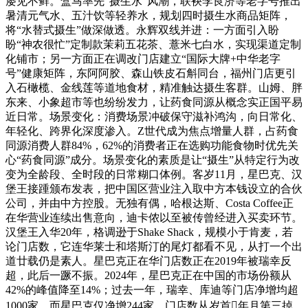
屡见不鲜。盒马率先“摄生水”风潮，联袂李良济等老字号推出
暑清元气水、五汁饮等轻养水，规划四时摄生水商品矩阵，
将“水替式摄生”做深做透。永辉双线并进：一方面引入盼
盼“神农很忙”定制款茉莉五花茶、薏米七白水，实现渠道定制
化铺市；另一方面正在调改门店建立“国际大牌+中华老字
号”健康矩阵，东阿阿胶、森山铁皮石斛同台，福州门店更引
入石橄榄、金线莲等道地食材，精准触达摄生客群。山姆、胖
东来、小象超市等也纷纷发力，让药食同源从概念实正国平易
近日常。场景变化：消费场景冲破保守滋补鸿沟，向日常化、
年轻化、跨界化深度渗入。Z世代成为焦点增量人群，占药食
同源消费人群84%，62%的消费者正在选购功能食物时优先关
心“药食同源”成分。场景变化的素质是让“摄生”从特定行为改
变为全龄段、全时段的日常糊口体例。客岁11月，星巴克、汉
堡王接踵颁布发表，把中国区营业注入取中方本钱设立的合伙
公司，并由中方控股。无独有偶，哈根达斯、Costa Coffee正
在华营业连续出售意向，迪卡侬以至被传曾经进入买卖环节。
汉堡王入华20年，格调逊于Shake Shack，规模小于肯麦，若
论门店数，它连华莱士和塔斯汀的尾灯都看不见，从打一个出
道廿载仍是素人。星巴克正在华门店数正在2019年被瑞幸反
超，此后一蹶不振。2024年，星巴克正在中国的市场份额从
42%的峰值降至14%；过去一年，瑞幸、库迪等门店净增均超
1000家，而星巴克仅净增244家，门店数从岁首年月第三掉