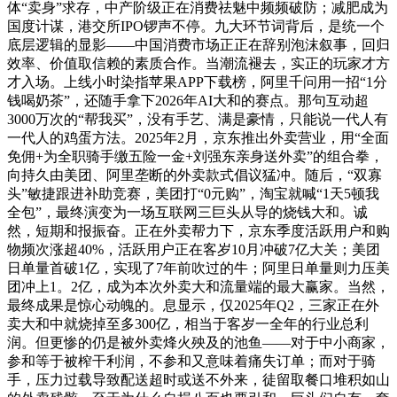
体“卖身”求存，中产阶级正在消费祛魅中频频破防；减肥成为
国度计谋，港交所IPO锣声不停。九大环节词背后，是统一个
底层逻辑的显影——中国消费市场正正在辞别泡沫叙事，回归
效率、价值取信赖的素质合作。当潮流褪去，实正的玩家才方
才入场。上线小时染指苹果APP下载榜，阿里千问用一招“1分
钱喝奶茶”，还随手拿下2026年AI大和的赛点。那句互动超
3000万次的“帮我买”，没有手艺、满是豪情，只能说一代人有
一代人的鸡蛋方法。2025年2月，京东推出外卖营业，用“全面
免佣+为全职骑手缴五险一金+刘强东亲身送外卖”的组合拳，
向持久由美团、阿里垄断的外卖款式倡议猛冲。随后，“双寡
头”敏捷跟进补助竞赛，美团打“0元购”，淘宝就喊“1天5顿我
全包”，最终演变为一场互联网三巨头从导的烧钱大和。诚
然，短期和报振奋。正在外卖帮力下，京东季度活跃用户和购
物频次涨超40%，活跃用户正在客岁10月冲破7亿大关；美团
日单量首破1亿，实现了7年前吹过的牛；阿里日单量则力压美
团冲上1。2亿，成为本次外卖大和流量端的最大赢家。当然，
最终成果是惊心动魄的。息显示，仅2025年Q2，三家正在外
卖大和中就烧掉至多300亿，相当于客岁一全年的行业总利
润。但更惨的仍是被外卖烽火殃及的池鱼——对于中小商家，
参和等于被榨干利润，不参和又意味着痛失订单；而对于骑
手，压力过载导致配送超时或送不外来，徒留取餐口堆积如山