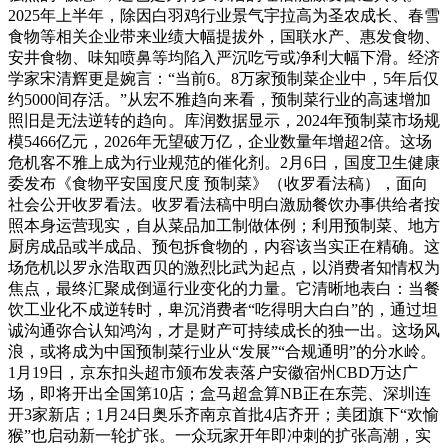
2025年上半年，除因白羽鸡行业景气宇拉高为圣农成长、春雪
食物等相关企业带来业绩大幅提拔外，国联水产、惠发食物、
安井食物、味知喷鼻等均陷入严沉吃亏或净利大幅下滑。经济
学家宋清辉更是婉言：“当前6。8万家预制菜企业中，5年后仅
约5000间存活。”从宏不雅趋向来看，预制菜行业的高速增加
照旧是无法逆转的趋向。库润数据显示，2024年预制菜市场规
模5466亿元，2026年无望破万亿，企业数量年增超2倍。这场
危机客不雅上成为行业规范的催化剂。2月6日，国度卫生健康
委发布《食物平安国度尺度 预制菜》（收罗看法稿），面向
社会公开收罗看法。收罗看法稿中明白激励餐饮办事供给者按
照本身运营现实，自从菜品加工制做体例；利用预制菜、地方
厨房成品或半成品、预包拆食物的，内容该当实正在精确。这
场危机以罗永浩取西贝的激烈比武为起点，以消费者知情权为
焦点，最终汇聚成倒逼行业变化的力量。它清晰地表白：当餐
饮工业化不成逆转时，卑沉消费者“吃得明大白白”的，通过坦
诚沟通弥合认知鸿沟，才是财产可持续成长的独一出。这场风
浪，或将成为中国预制菜行业从“发展”“合规通明”的分水岭。
1月19日，京东扣头超市颁布发表落户安徽宿州CBD万达广
场，即将开出全国第10店；盒马超盒算NB正在东莞、深圳连
开3家新店；1月24日奥乐齐南京首批4店齐开；美团旗下“欢愉
猴”也启动新一轮扩张。一众玩家开年即冲刺的扩张高潮，实