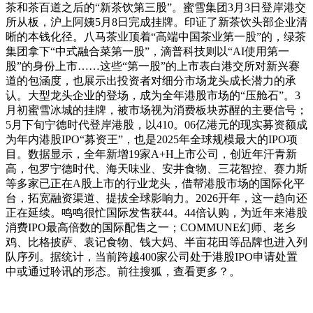
茶和茶百道之后的“新茶饮第三股”。蜜雪集团3月3日登岸港交
所从板，沪上阿姨5月8日完成挂牌。印证了新茶饮头部企业清
晰的本钱化径。八马茶业顶着“高端中国茶业第一股”的，绿茶
集团拿下“中式融合菜第一股”，滴普科技则以“AI使用第一
股”的身份上市……这些“第一股”的上市表白港交所对新兴赛
道的包涵度，也展示出投资者对细分市场龙头成长潜力的承
认。大型龙头企业的登场，成为全年港股市场的“压舱石”。3
月初蜜雪冰城的挂牌，被市场视为消费板块苏醒的主要信号；
5月下旬宁德时代登岸港股，以410。06亿港元的现实募资额成
为年内港股IPO“募资王”，也是2025年全球规模最大的IPO项
目。数据显示，全年新增19家A+H上市公司，创近年汗青新
高，包罗宁德时代、海天味业、安井食物、三花智控、赛力斯
等多家已正在A股上市的行业龙头，借帮港股市场的国际化平
台，拓宽融资渠道、提拔全球影响力。2026开年，这一趋向还
正在延续。鸣鸣很忙国际发售获44。44倍认购，为近年来港股
消费IPO最高倍数的国际配售之一；COMMUNE幻师、老乡
鸡、比格披萨、袁记食物、钱大妈、半亩花田等品牌也进入列
队序列。据统计，当前跨越400家公司处于港股IPO申请处置
中或通过聆讯的形态。前往搜狐，查看更多？。