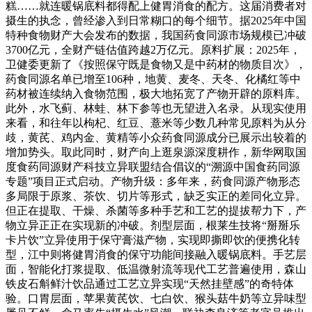
糕……就连暖锅底料都得配上健胃消食的配方。这届消费者对
摄生的执念，曾经渗入到日常糊口的每个细节。据2025年中国
特种食物财产大会发布的数据，我国药食同源市场规模已冲破
3700亿元，全财产链估值跨越2万亿元。原料扩展：2025年，
卫健委更新了《按照保守既是食物又是中药材的物质目次》，
药食同源名单已增至106种，地黄、麦冬、天冬、化橘红等中
药材被连续纳入食物范围，极大地拓宽了产物开辟的原料库。
此外，水飞蓟、林蛙、林下参等也无望进入名录。从现实使用
来看，和往年以枸杞、红豆、薏米等少数几种常见原料为从分
歧，黄芪、鸡内金、黄精等小众药食同源成分已展示出较着的
增加势头。取此同时，财产向上逛泉源深度耕作，新华网取国
度食药同源财产科技立异联盟结合倡议的“溯源中国食药同源
专题”项目正式启动。产物升级：多年来，药食同源产物形态
多局限于原浆、茶饮、切片等形式，缺乏实正的差同化立异。
但正在提取、干燥、杀菌等多种手艺和工艺的提拔帮力下，产
物立异正正在实现新的冲破。剂型层面，根莱生技将“掰掰乐
卡片饮”立异使用于保守膏滋产物，实现即撕即饮的便携化转
型，江中则将健胃消食的保守功能间接融入暖锅底料。手艺层
面，智能化打浆提取、低温微射流等现代工艺普遍使用，森山
铁皮石斛鲜汁饮品通过工艺立异实现“天然挂壁感”的奇特体
验。口胃层面，苹果黄芪饮、七白饮、猴头菇牛奶等立异味型