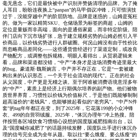
毫无悬念，它们是最快被中产识别并赞扬清理的品牌。为了掩
人耳目，盼盼连夜换上“panpan”的马甲倡议冲锋，只可惜演技
过于，没能穿越中产的阶层防地。品牌是迷惑的，山姆是冤枉
的。做为一家以精简SKU、仓储场景为标签的商超，山姆的
定位是量贩而非高端，面向的是通俗家庭，而非特定阶级。陪
伴门店向下沉市场扩张，急于建立规模劣势的山姆必然引入平
价商品，以价钱劣势进行人群破圈。何况山姆没有由于性价比
而忽略商品差同化——这些通货曾经进行了渠道定制，或改良
产物配方，或调整包拆规格。明眼人看得出，从贸易逻辑来
看，品牌和渠道都没错，“中产”本身才是这场消费奇迹里最大
的bug。豪道斯·魏斯婉言，中产并不存正在，它是“一套被建
构出来的认识形态，一个关于社会流动的现代”。正在的社会
从义国度，中产更是无稽之谈。至于阿谁被消费语境意淫多年
的“中产”，素质上是经济上行期偶尔培养的副产物。他们被物
质世界养育，习惯性以价钱为价值标尺，于是他们既能够制制
超高溢价的“老钱风”，也能够掀起看似的“老穷风”。“中产N件
套”的tag年年都正在变，到了2025年，它花落199的小众冲锋
衣、499的自营羽绒服。2025年，“体沉办理年”冲上热搜。陪
伴按照各区域饮食习惯细心设想的国度版减肥指南出台，以
及“国度喊你减肥了”的话题持续发酵，国度队出手进行体沉办
理的信号完全成为全年从题。取以往“要么饿瘦、要么练瘦”的