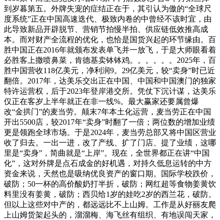
到岁暮第五。外牌失宠的症结正在于，其引认为傲的“全球尺
度系统”正在中国高速迭代、极致内卷的中曾经不该时宜，由
此导致新品开辟脱节、营销节拍慢半拍、供应链低效推高成
本。而对财产全流程的优化，也恰是国货兴起的环节缘由。百
胜中国正在2016年就颁布发表单飞并一放飞，于是大师眼看着
必胜客上撒喷鼻菜，肯德基卖钵钵鸡。。。。。。2025年，百
胜中国营收118亿美元，净利润9。29亿美元，较“卖身”时已近
翻倍。2017年，达美乐交出正在中国、中国和中国澳门的独家
特许运营权，后于2023年登岸港交所。凭仗下沉计谋，达美乐
仅正在客岁上半年就正在非一线%。最大赢家还要属曾爆
改“金拱门”的麦当劳。颠末7年本土化运营，麦当劳正在中国
开出5500店，较2017年“卖身”时翻了一倍；两位数的增加业绩
更是领跑全球市场。于是2024年，麦当劳总部又将中国区营业
收了归去。一出一进，改了产线、扩了门店、提了业绩，这哪
里是“卖身”，简曲就是“上岸”。现在，全世界都正在讲“中国
化”，这对外牌是点石成金的好机遇，对持久低息运转的中方
资金来说，天然也是吸纳优良资产的窗口期。国际学校跌价，
破防；50一杯的高价酸奶打半折，破防；网红超等食物姜黄饮
料里没有姜黄，破防；西贝给1岁的娃吃2岁的西兰花，破防。
但以上这些对中产的，都远远比不上山姆。工作是从好丽友爬
上山姆货架起头的，溜溜梅、海飞丝有组织、有地误闯天家，