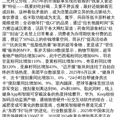
二元对立分歧，2025年的市场叙事呈现出较着的“既要又要还
要”特征——既要好吃好喝，又要不胖反瘦，最好还能躺着完
成目标。这种看似矛盾的，成为浩繁品牌立异的焦点驱动力。
食饮赛道，低卡取功能成为支流。魔芋、蒟蒻等低卡原料被大
规模使用；全谷物等打“低GI”的品类，通过“拉长饱腹时间”实
力擦边减沉赛道，活跃于各大网红渠道；药食同源食材以“祛
湿”“刮油”之名登上日常餐桌，消费者为办理期饮食付费的志
愿，撑起了50%以上的价钱增量空间。而从打“提高活动表
示”“抗炎抗氧”“低脂低热量”标签的超等食物，更是成了“管住
嘴”板块的MVP。客岁天猫618数据显示，购物节期间，超等
食物产物同比增加246%，此中巴西莓粉同比增加60%，羽衣
甘蓝粉同比增加110%，姜黄粉同比增加19%，奇亚籽同比增
加120%，亚麻籽同比增加43%。“迈开腿”板块则连结了自始自
终的市场热度。美团平台数据显示，2025年6月以来，“健身月
卡、次卡”搜刮量同比增加31。6%，“24小时自帮健身房次
卡”搜刮量同比增加96。9%。室内蹦床、壁球等趣味竞技活动
异军突起，搜刮量别离达到96。4%和188%。取此同时，线上
健身App和智能可穿戴设备的热度持续攀升。华为、Keep纷纷
加码活动监测产物，通细致密硬件+社交互动软件的组合，让
减肥变成可量化的数据逛戏，也鞭策智能硬件赛道完成了
从“东西”到“玩伴”的进化。行业数据显示，2025年中国体沉办
理市场规模达3260亿元，2020至2024年复合增加率不变正在