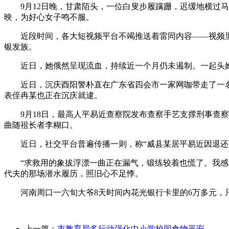
9月12日晚，甘肃陌头，一位白叟步履蹒跚，迟缓地横过马
映，为好心女子鸣不服。
近段时间，各大短视频平台不竭推送着雷同内容——视频里，
银发族。
近日，她俄然呈现流血，持续近一个月仍未遏制。一起头她以
近日，沉庆酉阳警朴直在广东省四会市一家网咖带走了一名
表侄冉某也正在沉庆就逮。
9月18日，最高人平易近查察院发布查察手艺支撑刑事查察手艺
曲随祖长者李糊口。
近日，社交平台普遍传播一则，称“威县某居平易近因退还1
“求救用的象拔浮漂一曲正在漏气，锻练较着也慌了。我感受
代夫的那场潜水履历，照旧心不足悸。
河南周口一六旬大爷8天时间内花光银行卡里的6万多元，只
上一篇：
市教育局多行动强化中小学校园食物平安