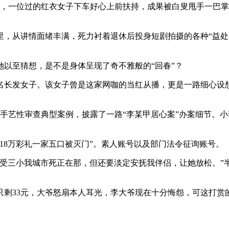
，一位过的红衣女子下车好心上前扶持，成果被白叟甩手一巴掌打
从讲情面绪丰满，死力衬着退休后投身短剧拍摄的各种“益处
至猜想，是不是身体呈现了奇不雅般的“回春”？
长发女子。该女子曾是这家网咖的当红从播，更是一路细心设想
性审查典型案例，披露了一路“李某甲居心案”办案细节。小李20
8万彩礼一家五口被灭门”。素人账号以及部门法令征询账号。
三小我城市死正在那，但还要淡定安抚我伴侣，让她放松。”半
剩33元，大爷怒扇本人耳光，李大爷现在十分悔怨，可这打赏